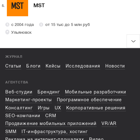
MST
5.
с 2004 года
от 15 тыс до 5 млн руб
Ульяновск
ЖУРНАЛ
Статьи
Блоги
Кейсы
Исследования
Новости
АГЕНТСТВА
Веб-студии
Брендинг
Мобильные разработчики
Маркетинг-проекты
Программное обеспечение
Консалтинг
Игры
UX
Корпоративные решения
SEO-компании
CRM
Продвижение мобильных приложений
VR/AR
SMM
IT-инфраструктура, хостинг
Реклама на интернет-площадках
Видео