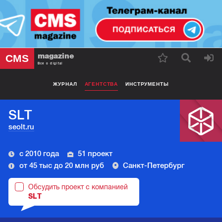
magazine
CMS
Все о digital
ЖУРНАЛ
АГЕНТСТВА
ИНСТРУМЕНТЫ
SLT
seolt.ru
с 2010 года
51 проект
от 45 тыс до 20 млн руб
Санкт-Петербург
Обсудить проект с компанией
SLT