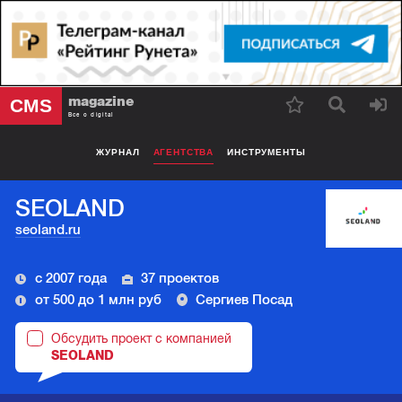
magazine
CMS
Все о digital
ЖУРНАЛ
АГЕНТСТВА
ИНСТРУМЕНТЫ
SEOLAND
seoland.ru
с 2007 года
37 проектов
от 500 до 1 млн руб
Сергиев Посад
Обсудить проект с компанией
SEOLAND