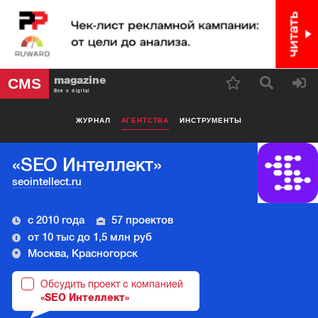
magazine
CMS
Все о digital
ЖУРНАЛ
АГЕНТСТВА
ИНСТРУМЕНТЫ
«SEO Интеллект»
seointellect.ru
с 2010 года
57 проектов
от 10 тыс до 1,5 млн руб
Москва, Красногорск
Обсудить проект с компанией
«SEO Интеллект»