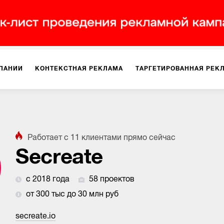
ПАНИИ
КОНТЕКСТНАЯ РЕКЛАМА
ТАРГЕТИРОВАННАЯ РЕК
ИЯ
ДИЗАЙН
БРЕНДИНГ
SMM
МАРКЕТИНГ-ПРОЕКТЫ
Работает с
11
клиентами
прямо сейчас
ПЛОЩАДКАХ
РАБОТА С МАРКЕТПЛЕЙСАМИ
ФОТО
ПРОД
Secreate
с 2018 года
58 проектов
ИГРЫ
ОФЛАЙН-РЕКЛАМА
от 300 тыс до 30 млн руб
secreate.io