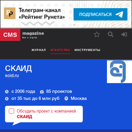
magazine
CMS
Все о digital
ЖУРНАЛ
АГЕНТСТВА
ИНСТРУМЕНТЫ
СКАИД
scid.ru
с 2006 года
85 проектов
от 35 тыс до 6 млн руб
Москва
Обсудить проект с компанией
СКАИД