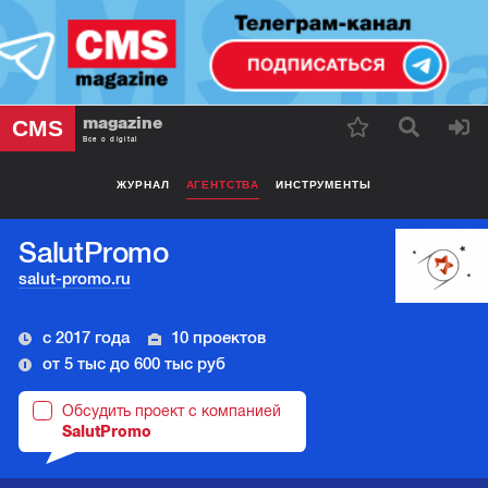
magazine
CMS
Все о digital
ЖУРНАЛ
АГЕНТСТВА
ИНСТРУМЕНТЫ
SalutPromo
salut-promo.ru
с 2017 года
10 проектов
от 5 тыс до 600 тыс руб
Обсудить проект с компанией
SalutPromo