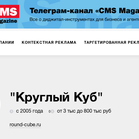
ПАНИИ
КОНТЕКСТНАЯ РЕКЛАМА
ТАРГЕТИРОВАННАЯ РЕК
ИЯ
ДИЗАЙН
БРЕНДИНГ
SMM
МАРКЕТИНГ-ПРОЕКТЫ
ПЛОЩАДКАХ
РАБОТА С МАРКЕТПЛЕЙСАМИ
ФОТО
ПРОД
"Круглый Куб"
с 2005 года
от 3 тыс до 800 тыс руб
0
ИГРЫ
ОФЛАЙН-РЕКЛАМА
round-cube.ru