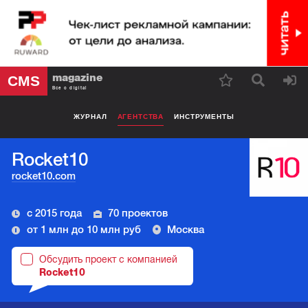
magazine
CMS
Все о digital
ЖУРНАЛ
АГЕНТСТВА
ИНСТРУМЕНТЫ
Rocket10
rocket10.com
с 2015 года
70 проектов
от 1 млн до 10 млн руб
Москва
Обсудить проект с компанией
Rocket10