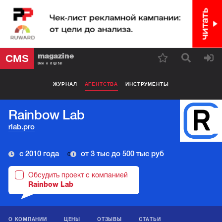
magazine
CMS
Все о digital
ЖУРНАЛ
АГЕНТСТВА
ИНСТРУМЕНТЫ
Rainbow Lab
rlab.pro
с 2010 года
от 3 тыс до 500 тыс руб
0
Обсудить проект с компанией
Rainbow Lab
О КОМПАНИИ
ЦЕНЫ
ОТЗЫВЫ
СТАТЬИ