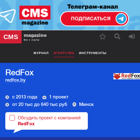
magazine
CMS
Все о digital
ЖУРНАЛ
АГЕНТСТВА
ИНСТРУМЕНТЫ
RedFox
redfox.by
с 2013 года
1 проект
от 20 тыс до 640 тыс руб
Минск
Обсудить проект с компанией
RedFox