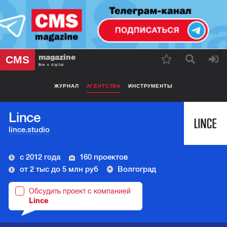
magazine
CMS
Все о digital
ЖУРНАЛ
АГЕНТСТВА
ИНСТРУМЕНТЫ
Lince
lince.studio
с 2012 года
160 проектов
от 2 тыс до 5 млн руб
Волгоград
Обсудить проект с компанией
Lince