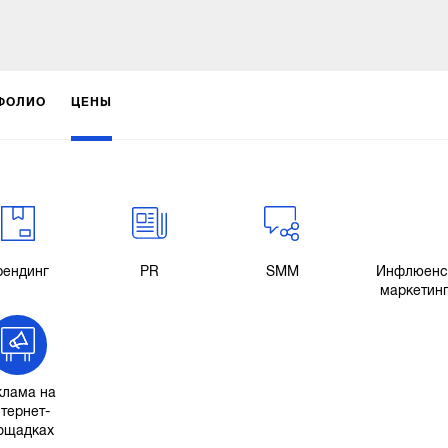
ФОЛИО
ЦЕНЫ
рендинг
PR
SMM
Инфлюенс
маркетин
клама на
тернет-
ощадках