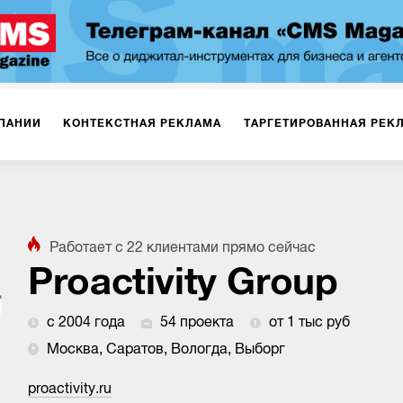
ПАНИИ
КОНТЕКСТНАЯ РЕКЛАМА
ТАРГЕТИРОВАННАЯ РЕК
ИЯ
ДИЗАЙН
БРЕНДИНГ
SMM
МАРКЕТИНГ-ПРОЕКТЫ
Работает с
22
клиентами
прямо сейчас
ПЛОЩАДКАХ
РАБОТА С МАРКЕТПЛЕЙСАМИ
ФОТО
ПРОД
Proactivity Group
с 2004 года
54 проекта
от 1 тыс руб
ИГРЫ
ОФЛАЙН-РЕКЛАМА
Москва, Саратов, Вологда, Выборг
proactivity.ru