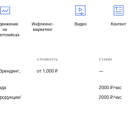
движение
Инфлюенс-
Видео
Контент
на
маркетинг
етплейсах
СТОИМОСТЬ
СТАВКА
брендинг,
от 1,000 ₽
—
нда
2000
₽/час
родукции/
2000
₽/час