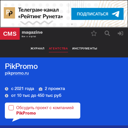
magazine
CMS
Все о digital
ЖУРНАЛ
АГЕНТСТВА
ИНСТРУМЕНТЫ
PikPromo
pikpromo.ru
с 2021 года
2 проекта
от 10 тыс до 450 тыс руб
Обсудить проект с компанией
PikPromo