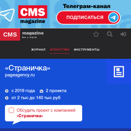
magazine
CMS
Все о digital
ЖУРНАЛ
АГЕНТСТВА
ИНСТРУМЕНТЫ
«Страничка»
pageagency.ru
с 2019 года
2 проекта
от 2 тыс до 140 тыс руб
Обсудить проект с компанией
«Страничка»