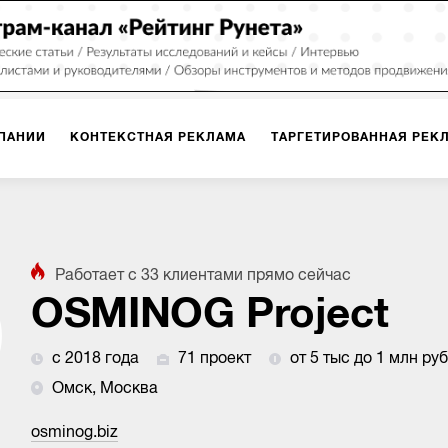
ПАНИИ
КОНТЕКСТНАЯ РЕКЛАМА
ТАРГЕТИРОВАННАЯ РЕК
ИЯ
ДИЗАЙН
БРЕНДИНГ
SMM
МАРКЕТИНГ-ПРОЕКТЫ
Работает с
33
клиентами
прямо сейчас
ПЛОЩАДКАХ
РАБОТА С МАРКЕТПЛЕЙСАМИ
ФОТО
ПРОД
OSMINOG Project
с 2018 года
71 проект
от 5 тыс до 1 млн руб
ИГРЫ
ОФЛАЙН-РЕКЛАМА
Омск, Москва
osminog.biz