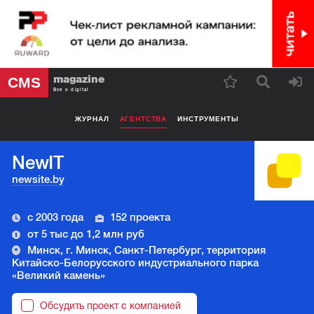
magazine
CMS
Все о digital
ЖУРНАЛ
АГЕНТСТВА
ИНСТРУМЕНТЫ
NewIT
newsite.by
с 2003 года
152 проекта
от 5 тыс до 1,2 млн руб
Минск, г. Минск, Санкт-Петербург, территория
Китайско-Белорусского индустриального парка
«Великий камень»
Обсудить проект с компанией