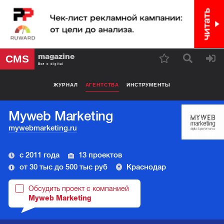
magazine
CMS
Все о digital
ЖУРНАЛ
АГЕНТСТВА
ИНСТРУМЕНТЫ
Myweb Marketing
mywebmarketing.ru
с 2011 года
13 проектов
от 30 тыс до 500 тыс руб
Краснодар
Обсудить проект с компанией
Myweb Marketing