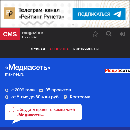
magazine
CMS
Все о digital
ЖУРНАЛ
АГЕНТСТВА
ИНСТРУМЕНТЫ
«Медиасеть»
ms-net.ru
с 2009 года
35 проектов
от 5 тыс до 50 млн руб
Кострома
Обсудить проект с компанией
«Медиасеть»