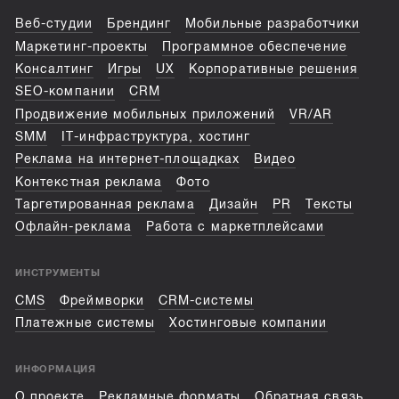
Веб-студии
Брендинг
Мобильные разработчики
Маркетинг-проекты
Программное обеспечение
Консалтинг
Игры
UX
Корпоративные решения
SEO-компании
CRM
Продвижение мобильных приложений
VR/AR
SMM
IT-инфраструктура, хостинг
Реклама на интернет-площадках
Видео
Контекстная реклама
Фото
Таргетированная реклама
Дизайн
PR
Тексты
Офлайн-реклама
Работа с маркетплейсами
ИНСТРУМЕНТЫ
CMS
Фреймворки
CRM-системы
Платежные системы
Хостинговые компании
ИНФОРМАЦИЯ
О проекте
Рекламные форматы
Обратная связь