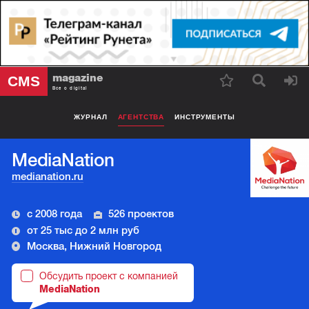
magazine
CMS
Все о digital
ЖУРНАЛ
АГЕНТСТВА
ИНСТРУМЕНТЫ
MediaNation
medianation.ru
с 2008 года
526 проектов
от 25 тыс до 2 млн руб
Москва, Нижний Новгород
Обсудить проект с компанией
MediaNation