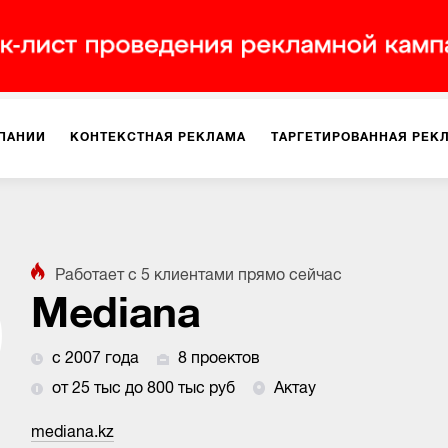
ПАНИИ
КОНТЕКСТНАЯ РЕКЛАМА
ТАРГЕТИРОВАННАЯ РЕК
ИЯ
ДИЗАЙН
БРЕНДИНГ
SMM
МАРКЕТИНГ-ПРОЕКТЫ
Работает с
5
клиентами
прямо сейчас
ПЛОЩАДКАХ
РАБОТА С МАРКЕТПЛЕЙСАМИ
ФОТО
ПРОД
Mediana
с 2007 года
8 проектов
ИГРЫ
ОФЛАЙН-РЕКЛАМА
от 25 тыс до 800 тыс руб
Актау
mediana.kz