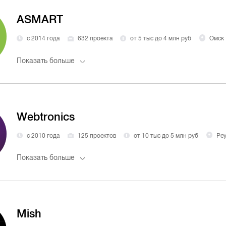
ASMART
с 2014 года
632 проекта
от 5 тыс до 4 млн руб
Омск
Показать больше
Webtronics
с 2010 года
125 проектов
от 10 тыс до 5 млн руб
Ре
Показать больше
Mish