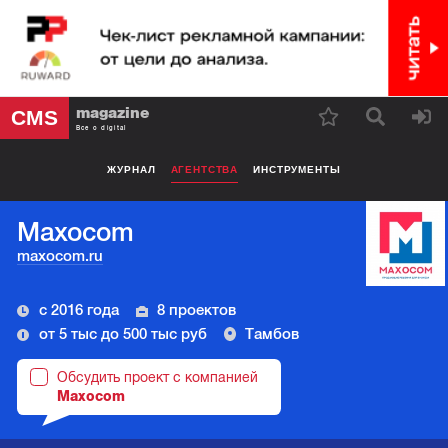
magazine
CMS
Все о digital
ЖУРНАЛ
АГЕНТСТВА
ИНСТРУМЕНТЫ
Maxocom
maxocom.ru
с 2016 года
8 проектов
от 5 тыс до 500 тыс руб
Тамбов
Обсудить проект с компанией
Maxocom