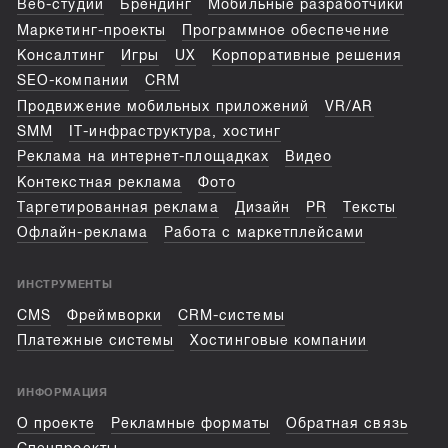
Веб-студии
Брендинг
Мобильные разработчики
Маркетинг-проекты
Программное обеспечение
Консалтинг
Игры
UX
Корпоративные решения
SEO-компании
CRM
Продвижение мобильных приложений
VR/AR
SMM
IT-инфраструктура, хостинг
Реклама на интернет-площадках
Видео
Контекстная реклама
Фото
Таргетированная реклама
Дизайн
PR
Тексты
Офлайн-реклама
Работа с маркетплейсами
ИНСТРУМЕНТЫ
CMS
Фреймворки
CRM-системы
Платежные системы
Хостинговые компании
ИНФОРМАЦИЯ
О проекте
Рекламные форматы
Обратная связь