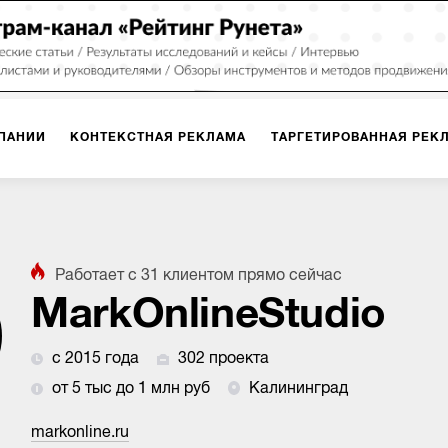
ПАНИИ
КОНТЕКСТНАЯ РЕКЛАМА
ТАРГЕТИРОВАННАЯ РЕК
ИЯ
ДИЗАЙН
БРЕНДИНГ
SMM
МАРКЕТИНГ-ПРОЕКТЫ
Работает с
31
клиентом
прямо сейчас
ПЛОЩАДКАХ
РАБОТА С МАРКЕТПЛЕЙСАМИ
ФОТО
ПРОД
MarkOnlineStudio
с 2015 года
302 проекта
ИГРЫ
ОФЛАЙН-РЕКЛАМА
от 5 тыс до 1 млн руб
Калининград
markonline.ru