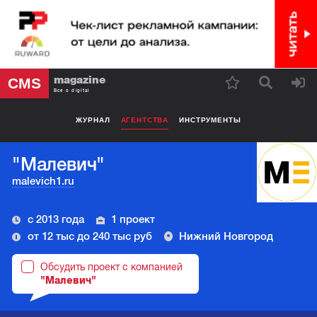
magazine
CMS
Все о digital
ЖУРНАЛ
АГЕНТСТВА
ИНСТРУМЕНТЫ
"Малевич"
malevich1.ru
с 2013 года
1 проект
от 12 тыс до 240 тыс руб
Нижний Новгород
Обсудить проект с компанией
"Малевич"