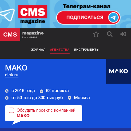
magazine
CMS
Все о digital
ЖУРНАЛ
АГЕНТСТВА
ИНСТРУМЕНТЫ
МАКО
clck.ru
с 2016 года
62 проекта
от 50 тыс до 300 тыс руб
Москва
Обсудить проект с компанией
МАКО