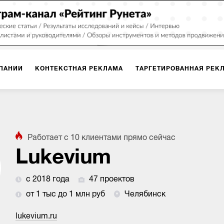
ПАНИИ
КОНТЕКСТНАЯ РЕКЛАМА
ТАРГЕТИРОВАННАЯ РЕК
ИЯ
ДИЗАЙН
БРЕНДИНГ
SMM
МАРКЕТИНГ-ПРОЕКТЫ
Работает с
10
клиентами
прямо сейчас
ПЛОЩАДКАХ
РАБОТА С МАРКЕТПЛЕЙСАМИ
ФОТО
ПРОД
Lukevium
с 2018 года
47 проектов
ИГРЫ
ОФЛАЙН-РЕКЛАМА
от 1 тыс до 1 млн руб
Челябинск
lukevium.ru