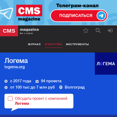
magazine
CMS
Все о digital
ЖУРНАЛ
АГЕНТСТВА
ИНСТРУМЕНТЫ
Логема
logema.org
с 2017 года
94 проекта
от 100 тыс до 7 млн руб
Волгоград
Обсудить проект с компанией
Логема