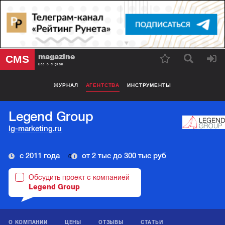
magazine
CMS
Все о digital
ЖУРНАЛ
АГЕНТСТВА
ИНСТРУМЕНТЫ
Legend Group
lg-marketing.ru
с 2011 года
от 2 тыс до 300 тыс руб
0
Обсудить проект с компанией
Legend Group
О КОМПАНИИ
ЦЕНЫ
ОТЗЫВЫ
СТАТЬИ