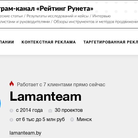
ПАНИИ
КОНТЕКСТНАЯ РЕКЛАМА
ТАРГЕТИРОВАННАЯ РЕК
ИЯ
ДИЗАЙН
БРЕНДИНГ
SMM
МАРКЕТИНГ-ПРОЕКТЫ
Работает с
7
клиентами
прямо сейчас
ПЛОЩАДКАХ
РАБОТА С МАРКЕТПЛЕЙСАМИ
ФОТО
ПРОД
Lamanteam
с 2014 года
30 проектов
ИГРЫ
ОФЛАЙН-РЕКЛАМА
от 6 тыс до 5 млн руб
Минск
lamanteam.by