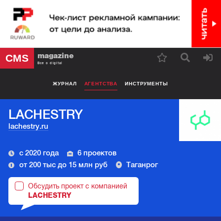
magazine
CMS
Все о digital
ЖУРНАЛ
АГЕНТСТВА
ИНСТРУМЕНТЫ
LACHESTRY
lachestry.ru
с 2020 года
6 проектов
от 200 тыс до 15 млн руб
Таганрог
Обсудить проект с компанией
LACHESTRY