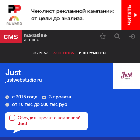
magazine
CMS
Все о digital
ЖУРНАЛ
АГЕНТСТВА
ИНСТРУМЕНТЫ
Just
justwebstudio.ru
с 2015 года
3 проекта
от 10 тыс до 500 тыс руб
Обсудить проект с компанией
Just