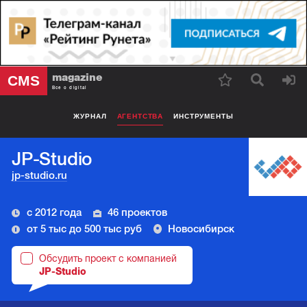
magazine
CMS
Все о digital
ЖУРНАЛ
АГЕНТСТВА
ИНСТРУМЕНТЫ
JP-Studio
jp-studio.ru
с 2012 года
46 проектов
от 5 тыс до 500 тыс руб
Новосибирск
Обсудить проект с компанией
JP-Studio