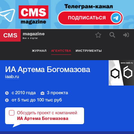
magazine
CMS
Все о digital
ЖУРНАЛ
АГЕНТСТВА
ИНСТРУМЕНТЫ
ИА Артема Богомазова
iaab.ru
с 2010 года
3 проекта
от 5 тыс до 100 тыс руб
Обсудить проект с компанией
ИА Артема Богомазова