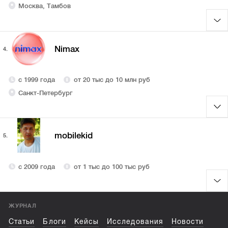
Москва, Тамбов
Nimax
4.
с 1999 года
от 20 тыс до 10 млн руб
Санкт-Петербург
mobilekid
5.
с 2009 года
от 1 тыс до 100 тыс руб
ЖУРНАЛ
Статьи
Блоги
Кейсы
Исследования
Новости