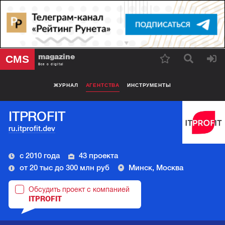
magazine
CMS
Все о digital
ЖУРНАЛ
АГЕНТСТВА
ИНСТРУМЕНТЫ
ITPROFIT
ru.itprofit.dev
с 2010 года
43 проекта
от 20 тыс до 300 млн руб
Минск, Москва
Обсудить проект с компанией
ITPROFIT