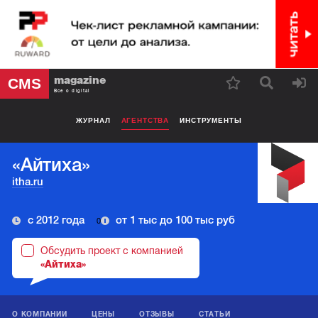
magazine
CMS
Все о digital
ЖУРНАЛ
АГЕНТСТВА
ИНСТРУМЕНТЫ
«Айтиха»
itha.ru
с 2012 года
от 1 тыс до 100 тыс руб
0
Обсудить проект с компанией
«Айтиха»
О КОМПАНИИ
ЦЕНЫ
ОТЗЫВЫ
СТАТЬИ