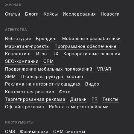
ЖУРНАЛ
Статьи
Блоги
Кейсы
Исследования
Новости
АГЕНТСТВА
Веб-студии
Брендинг
Мобильные разработчики
Маркетинг-проекты
Программное обеспечение
Консалтинг
Игры
UX
Корпоративные решения
SEO-компании
CRM
Продвижение мобильных приложений
VR/AR
SMM
IT-инфраструктура, хостинг
Реклама на интернет-площадках
Видео
Контекстная реклама
Фото
Таргетированная реклама
Дизайн
PR
Тексты
Офлайн-реклама
Работа с маркетплейсами
ИНСТРУМЕНТЫ
CMS
Фреймворки
CRM-системы