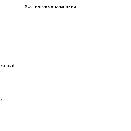
Хостинговые компании
ожений
ах