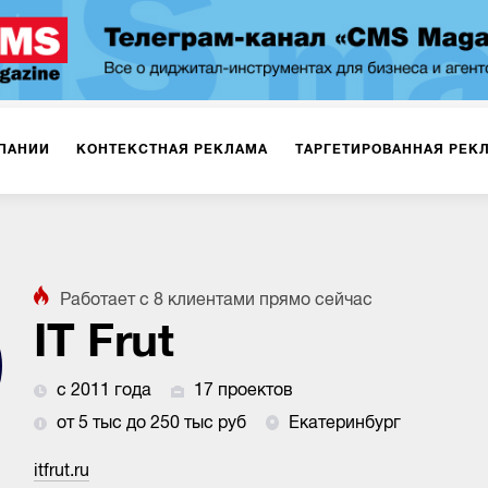
ПАНИИ
КОНТЕКСТНАЯ РЕКЛАМА
ТАРГЕТИРОВАННАЯ РЕК
ИЯ
ДИЗАЙН
БРЕНДИНГ
SMM
МАРКЕТИНГ-ПРОЕКТЫ
Работает с
8
клиентами
прямо сейчас
ПЛОЩАДКАХ
РАБОТА С МАРКЕТПЛЕЙСАМИ
ФОТО
ПРОД
IT Frut
с 2011 года
17 проектов
ИГРЫ
ОФЛАЙН-РЕКЛАМА
от 5 тыс до 250 тыс руб
Екатеринбург
itfrut.ru