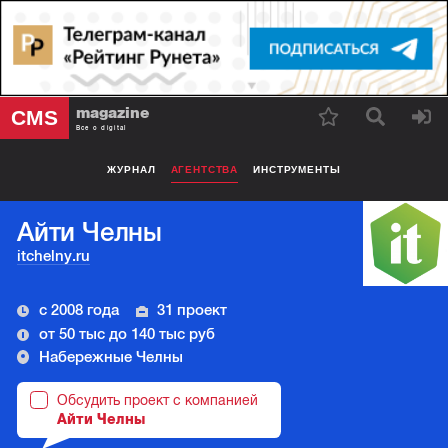
magazine
CMS
Все о digital
ЖУРНАЛ
АГЕНТСТВА
ИНСТРУМЕНТЫ
Айти Челны
itchelny.ru
с 2008 года
31 проект
от 50 тыс до 140 тыс руб
Набережные Челны
Обсудить проект с компанией
Айти Челны