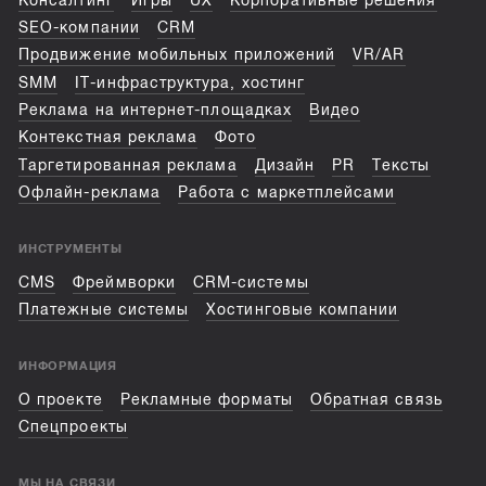
Консалтинг
Игры
UX
Корпоративные решения
SEO-компании
CRM
Продвижение мобильных приложений
VR/AR
SMM
IT-инфраструктура, хостинг
Реклама на интернет-площадках
Видео
Контекстная реклама
Фото
Таргетированная реклама
Дизайн
PR
Тексты
Офлайн-реклама
Работа с маркетплейсами
ИНСТРУМЕНТЫ
CMS
Фреймворки
CRM-системы
Платежные системы
Хостинговые компании
ИНФОРМАЦИЯ
О проекте
Рекламные форматы
Обратная связь
Спецпроекты
МЫ НА СВЯЗИ