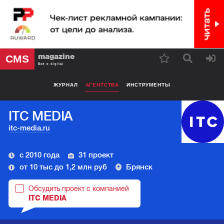
magazine
CMS
Все о digital
ЖУРНАЛ
АГЕНТСТВА
ИНСТРУМЕНТЫ
ITC MEDIA
itc-media.ru
с 2010 года
31 проект
от 10 тыс до 1,2 млн руб
Брянск
Обсудить проект с компанией
ITC MEDIA