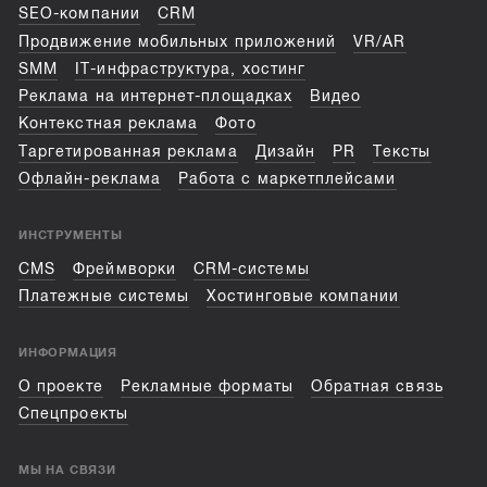
SEO-компании
CRM
Продвижение мобильных приложений
VR/AR
SMM
IT-инфраструктура, хостинг
Реклама на интернет-площадках
Видео
Контекстная реклама
Фото
Таргетированная реклама
Дизайн
PR
Тексты
Офлайн-реклама
Работа с маркетплейсами
ИНСТРУМЕНТЫ
CMS
Фреймворки
CRM-системы
Платежные системы
Хостинговые компании
ИНФОРМАЦИЯ
О проекте
Рекламные форматы
Обратная связь
Спецпроекты
МЫ НА СВЯЗИ