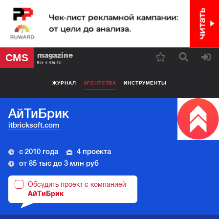
magazine
CMS
Все о digital
ЖУРНАЛ
АГЕНТСТВА
ИНСТРУМЕНТЫ
АйТиБрик
itbricksoft.com
с 2010 года
4 проекта
от 85 тыс до 3 млн руб
Обсудить проект с компанией
АйТиБрик