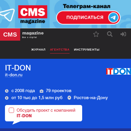
magazine
CMS
Все о digital
ЖУРНАЛ
АГЕНТСТВА
ИНСТРУМЕНТЫ
IT-DON
it-don.ru
с 2008 года
79 проектов
от 10 тыс до 1,5 млн руб
Ростов-на-Дону
Обсудить проект с компанией
IT-DON