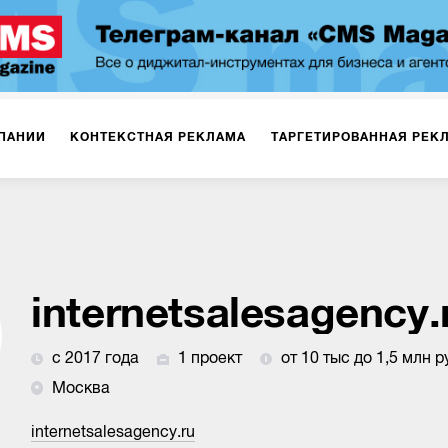
ПАНИИ
КОНТЕКСТНАЯ РЕКЛАМА
ТАРГЕТИРОВАННАЯ РЕК
ИЯ
ДИЗАЙН
БРЕНДИНГ
SMM
МАРКЕТИНГ-ПРОЕКТЫ
ПЛОЩАДКАХ
РАБОТА С МАРКЕТПЛЕЙСАМИ
ФОТО
ПРОД
internetsalesagency.
с 2017 года
1 проект
от 10 тыс до 1,5 млн р
ИГРЫ
ОФЛАЙН-РЕКЛАМА
Москва
internetsalesagency.ru