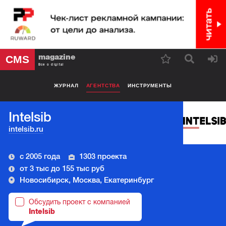
magazine
CMS
Все о digital
ЖУРНАЛ
АГЕНТСТВА
ИНСТРУМЕНТЫ
Intelsib
intelsib.ru
с 2005 года
1303 проекта
от 3 тыс до 155 тыс руб
Новосибирск, Москва, Екатеринбург
Обсудить проект с компанией
Intelsib