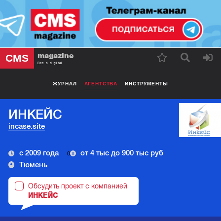
magazine
CMS
Все о digital
ЖУРНАЛ
АГЕНТСТВА
ИНСТРУМЕНТЫ
ИНКЕЙС
incase.site
с 2009 года
от 4 тыс до 900 тыс руб
0
Тюмень
Обсудить проект с компанией
ИНКЕЙС