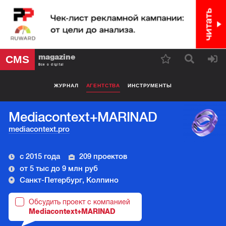
magazine
CMS
Все о digital
ЖУРНАЛ
АГЕНТСТВА
ИНСТРУМЕНТЫ
Mediacontext+MARINAD
mediacontext.pro
с 2015 года
209 проектов
от 5 тыс до 9 млн руб
Санкт-Петербург, Колпино
Обсудить проект с компанией
Mediacontext+MARINAD