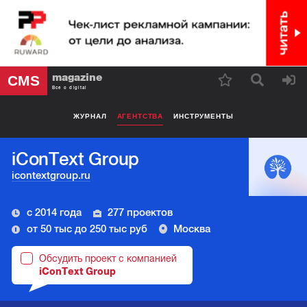
magazine
CMS
Все о digital
ЖУРНАЛ
АГЕНТСТВА
ИНСТРУМЕНТЫ
iConText Group
icontextgroup.ru
с 2014 года
277 проектов
от 50 тыс до 250 тыс руб
Москва
Обсудить проект с компанией
iConText Group