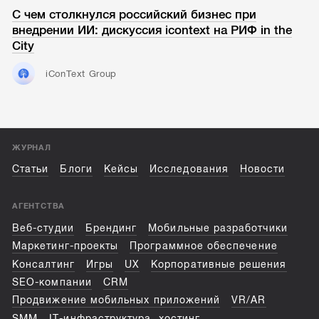
С чем столкнулся российский бизнес при
внедрении ИИ: дискуссия icontext на РИФ in the
City
iConText Group
ЖУРНАЛ
Статьи
Блоги
Кейсы
Исследования
Новости
АГЕНТСТВА
Веб-студии
Брендинг
Мобильные разработчики
Маркетинг-проекты
Программное обеспечение
Консалтинг
Игры
UX
Корпоративные решения
SEO-компании
CRM
Продвижение мобильных приложений
VR/AR
SMM
IT-инфраструктура, хостинг