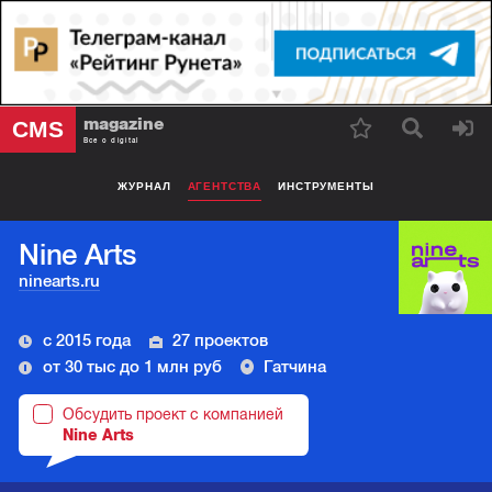
magazine
CMS
Все о digital
ЖУРНАЛ
АГЕНТСТВА
ИНСТРУМЕНТЫ
Nine Arts
ninearts.ru
с 2015 года
27 проектов
от 30 тыс до 1 млн руб
Гатчина
Обсудить проект с компанией
Nine Arts