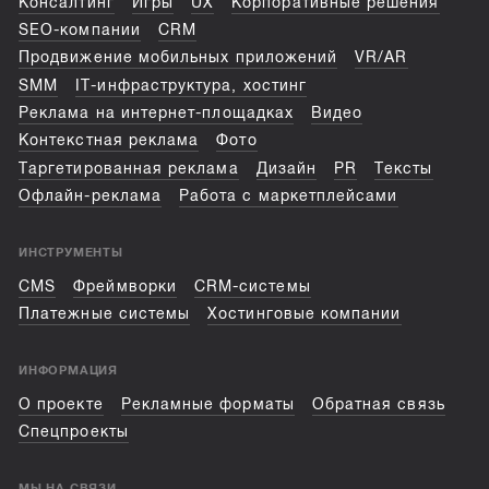
Консалтинг
Игры
UX
Корпоративные решения
SEO-компании
CRM
Продвижение мобильных приложений
VR/AR
SMM
IT-инфраструктура, хостинг
Реклама на интернет-площадках
Видео
Контекстная реклама
Фото
Таргетированная реклама
Дизайн
PR
Тексты
Офлайн-реклама
Работа с маркетплейсами
ИНСТРУМЕНТЫ
CMS
Фреймворки
CRM-системы
Платежные системы
Хостинговые компании
ИНФОРМАЦИЯ
О проекте
Рекламные форматы
Обратная связь
Спецпроекты
МЫ НА СВЯЗИ