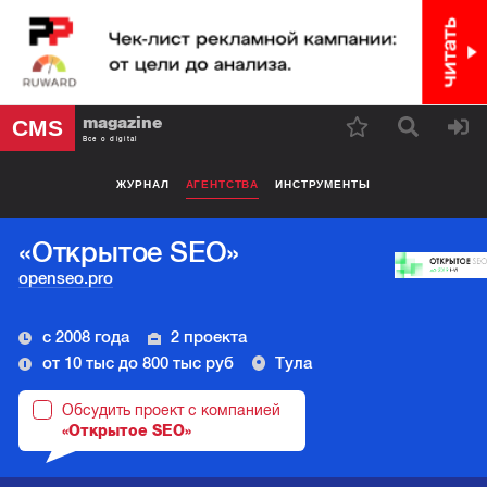
magazine
CMS
Все о digital
ЖУРНАЛ
АГЕНТСТВА
ИНСТРУМЕНТЫ
«Открытое SEO»
openseo.pro
с 2008 года
2 проекта
от 10 тыс до 800 тыс руб
Тула
Обсудить проект с компанией
«Открытое SEO»