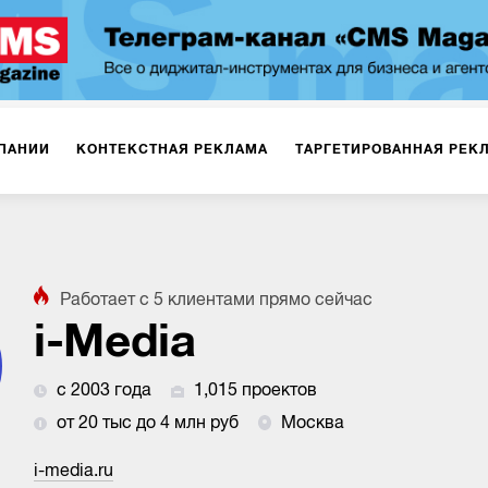
ПАНИИ
КОНТЕКСТНАЯ РЕКЛАМА
ТАРГЕТИРОВАННАЯ РЕК
ИЯ
ДИЗАЙН
БРЕНДИНГ
SMM
МАРКЕТИНГ-ПРОЕКТЫ
Работает с
5
клиентами
прямо сейчас
ПЛОЩАДКАХ
РАБОТА С МАРКЕТПЛЕЙСАМИ
ФОТО
ПРОД
i-Media
с 2003 года
1,015 проектов
ИГРЫ
ОФЛАЙН-РЕКЛАМА
от 20 тыс до 4 млн руб
Москва
i-media.ru